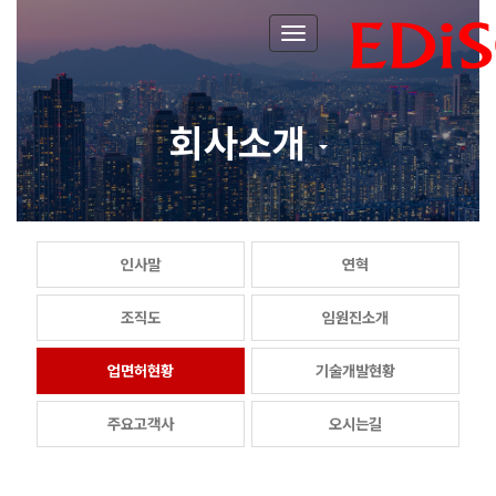
Toggle navigation
회사소개
인사말
연혁
조직도
임원진소개
업면허현황
기술개발현황
주요고객사
오시는길